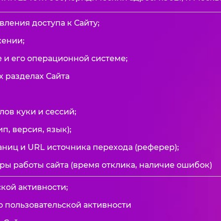
вления доступа к Сайту;
жении;
е и его операционной системе;
х разделах Сайта
ов куки и сессий;
ип, версия, язык);
аниц и URL источника перехода (реферер);
ры работы сайта (время отклика, наличие ошибок)
ской активности;
 о пользовательской активности