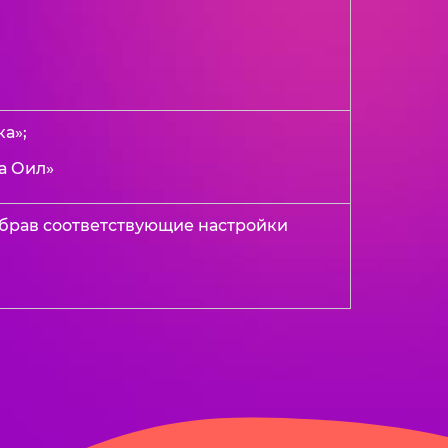
а»;
а Оил»
ыбрав соответствующие настройки