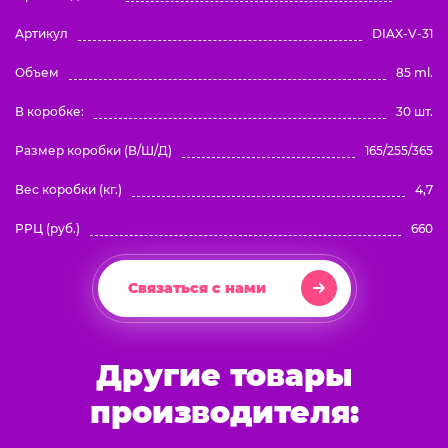
Артикул
DIAX-V-31
Объем
85 ml.
В коробке:
30 шт.
Размер коробки (В/Ш/Д)
165/255/365
Вес коробки (кг.)
4,7
РРЦ (руб.)
660
Связаться с нами
Другие товары
производителя: